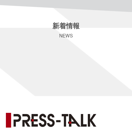
新着情報
NEWS
[%article_date_notime_dot%] [%new:New%]
[%title%]