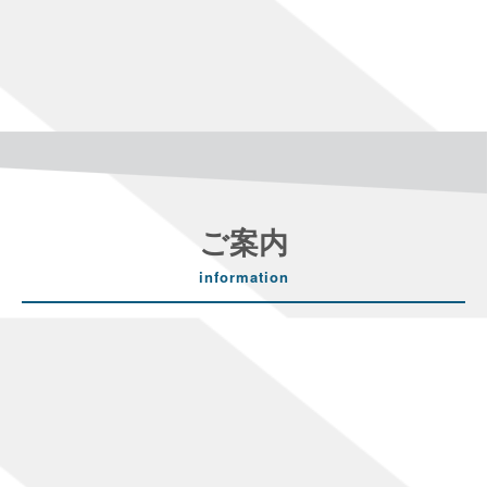
[!% if (image.url!="") { %]
[!% } %]
[%title%]
ご案内
information
[%article_date_notime_dot%] [%new:New%]
[%title%]